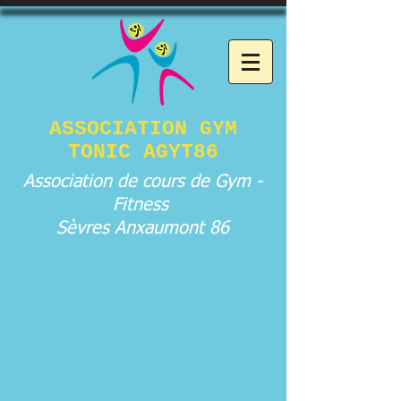
ASSOCIATION GYM
TONIC AGYT86
Association de cours de Gym -
Fitness
Sèvres Anxaumont 86