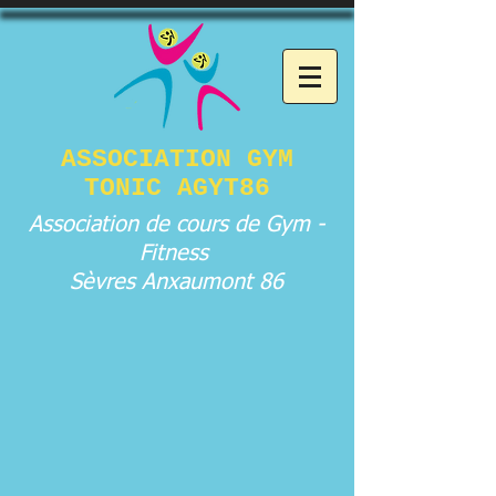
ASSOCIATION GYM
TONIC AGYT86
Association de cours de Gym -
Fitness
Sèvres Anxaumont 86